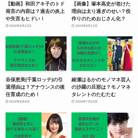
【動画】和田アキ子のトド
【画像】塚本高史が老けた
発言の内容は？過去の炎上
理由は太り過ぎのせい？役
や失言もヒドい！
作りのためおじさん化？
2024年8月12日
2024年8月11日
谷保恵美(千葉ロッテ)の引
綾瀬はるかのモノマネ芸人
退理由は？アナウンスの後
の沙羅の旦那は？モノマネ
任育成のため！
タレントのたむたむ
2024年8月4日
2024年7月24日