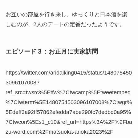
お互いの部屋を行き来し、ゆっくりと日本酒を楽
しむのが、2人のデートの定番だったようです。
エピソード３：お正月に実家訪問
https://twitter.com/aridaiking0415/status/148075450
3096107008?
ref_src=twsrc%5Etfw%7Ctwcamp%5Etweetembed
%7Ctwterm%5E1480754503096107008%7Ctwgr%
5Edeff3a92ff57862efedda7abe290fc7dedbd0a95%
7Ctwcon%5Es1_c10&ref_url=https%3A%2F%2Fba
zu-word.com%2Fmatsuoka-arioka2023%2F