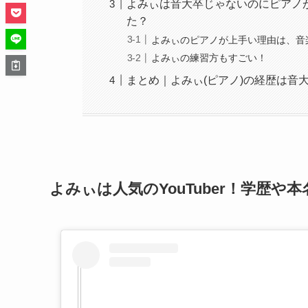
よみぃは音大卒じゃないのにピアノ
た？
よみぃのピアノが上手い理由は、音
よみぃの練習方もすごい！
まとめ｜よみぃ(ピアノ)の経歴は音
よみぃは人気のYouTuber！学歴や