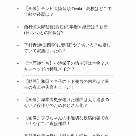
【画像】テレビ大陸音頭のwiki！高校はどこで
年齢や経歴は？
西村慎太郎監督(西短)の学歴や経歴は？新庄
(日ハム)との関係は?
下村青(劇団四季)に妻(嫁)や子供いる？結婚し
ていて家族はいたの？
【地面師たち】小池栄子の坊主頭は本物？ス
キンヘッドは特殊メイク？
【動画】和田アキ子のトド発言の内容は？過
去の炎上や失言もヒドい！
【画像】塚本高史が老けた理由は太り過ぎの
せい？役作りのためおじさん化？
【画像】フワちゃんの不適切な投稿内容で炎
上！やすこに直接謝罪！