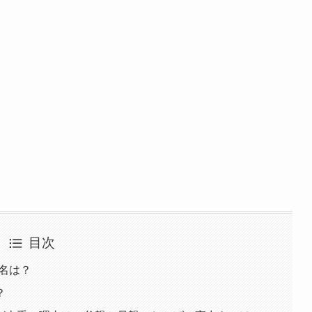
目次
本名は？
？