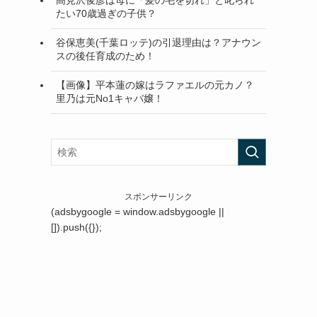
高見沢俊彦は母に「髪の毛を切れ」と叱られ
たい70歳過ぎの子供？
谷保恵美(千葉ロッテ)の引退理由は？アナウン
スの後任育成のため！
【画像】平本蓮の嫁はラファエルの元カノ？
里乃は元No1キャバ嬢！
スポンサーリンク
(adsbygoogle = window.adsbygoogle ||
[]).push({});