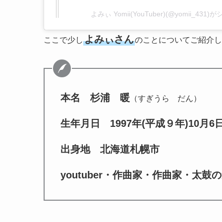
よみぃ Yomii(YouTuber)(@yomii_43
よみぃさん
ここで少し
のことについてご紹介し
本名 杉浦 暖
（すぎうら だん）
生年月日 1997年(平成９年)10月6
出身地 北海道札幌市
youtuber・作曲家・作曲家・太