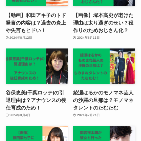
【動画】和田アキ子のトド
【画像】塚本高史が老けた
発言の内容は？過去の炎上
理由は太り過ぎのせい？役
や失言もヒドい！
作りのためおじさん化？
2024年8月12日
2024年8月11日
谷保恵美(千葉ロッテ)の引
綾瀬はるかのモノマネ芸人
退理由は？アナウンスの後
の沙羅の旦那は？モノマネ
任育成のため！
タレントのたむたむ
2024年8月4日
2024年7月24日