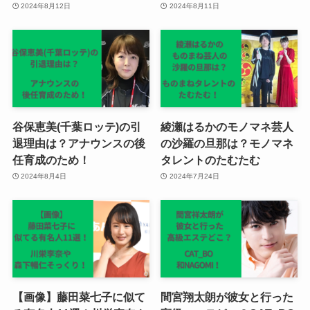
2024年8月12日
2024年8月11日
谷保恵美(千葉ロッテ)の引
綾瀬はるかのモノマネ芸人
退理由は？アナウンスの後
の沙羅の旦那は？モノマネ
任育成のため！
タレントのたむたむ
2024年8月4日
2024年7月24日
【画像】藤田菜七子に似て
間宮翔太朗が彼女と行った