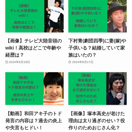
【画像】テレビ大陸音頭の
下村青(劇団四季)に妻(嫁)や
wiki！高校はどこで年齢や
子供いる？結婚していて家
経歴は？
族はいたの？
2024年8月18日
2024年8月17日
【動画】和田アキ子のトド
【画像】塚本高史が老けた
発言の内容は？過去の炎上
理由は太り過ぎのせい？役
や失言もヒドい！
作りのためおじさん化？