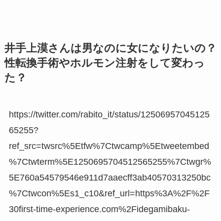
井手上漠さんは男なのに女になりたいの？
性転換手術やホルモン注射をして変わっ
た？
https://twitter.com/rabito_it/status/12506957045125
65255?
ref_src=twsrc%5Etfw%7Ctwcamp%5Etweetembed
%7Ctwterm%5E1250695704512565255%7Ctwgr%
5E760a54579546e911d7aaecff3ab40570313250bc
%7Ctwcon%5Es1_c10&ref_url=https%3A%2F%2F
30first-time-experience.com%2Fidegamibaku-