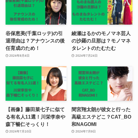
谷保恵美(千葉ロッテ)の引
綾瀬はるかのモノマネ芸人
退理由は？アナウンスの後
の沙羅の旦那は？モノマネ
任育成のため！
タレントのたむたむ
2024年8月4日
2024年7月24日
【画像】藤田菜七子に似て
間宮翔太朗が彼女と行った
る有名人11選！川栄李奈や
高級エステどこ？CAT_BO
森下暢仁そっくり！
和NAGOMI
2024年7月10日
2024年7月9日