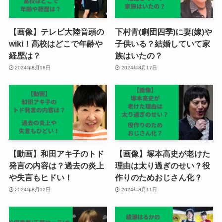
【画像】テレビ大陸音頭の
下村青(劇団四季)に妻(嫁)や
wiki！高校はどこで年齢や
子供いる？結婚していて家
経歴は？
族はいたの？
2024年8月18日
2024年8月17日
【動画】和田アキ子のトド
【画像】塚本高史が老けた
発言の内容は？過去の炎上
理由は太り過ぎのせい？役
や失言もヒドい！
作りのためおじさん化？
2024年8月12日
2024年8月11日